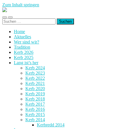
Zum Inhalt springen
Kerb
Wembach-
Mobile-
Suchfeld
Hahn
Suchen
Menü
ein-/ausblenden
nach:
ein-/ausblenden
Home
Aktuelles
Wer sind wir?
Tradition
Kerb 2026
Kerb 2025
Lang ist’s her
Kerb 2024
Kerb 2023
Kerb 2022
Kerb 2021
Kerb 2020
Kerb 2019
Kerb 2018
Kerb 2017
Kerb 2016
Kerb 2015
Kerb 2014
Kerbredd 2014