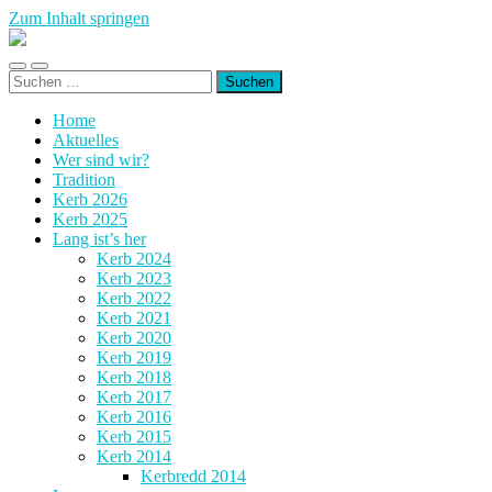
Zum Inhalt springen
Kerb
Wembach-
Mobile-
Suchfeld
Hahn
Suchen
Menü
ein-/ausblenden
nach:
ein-/ausblenden
Home
Aktuelles
Wer sind wir?
Tradition
Kerb 2026
Kerb 2025
Lang ist’s her
Kerb 2024
Kerb 2023
Kerb 2022
Kerb 2021
Kerb 2020
Kerb 2019
Kerb 2018
Kerb 2017
Kerb 2016
Kerb 2015
Kerb 2014
Kerbredd 2014