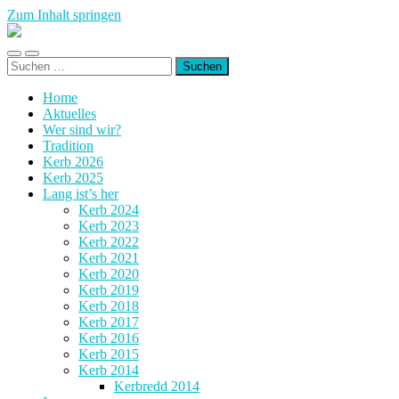
Zum Inhalt springen
Kerb
Wembach-
Mobile-
Suchfeld
Hahn
Suchen
Menü
ein-/ausblenden
nach:
ein-/ausblenden
Home
Aktuelles
Wer sind wir?
Tradition
Kerb 2026
Kerb 2025
Lang ist’s her
Kerb 2024
Kerb 2023
Kerb 2022
Kerb 2021
Kerb 2020
Kerb 2019
Kerb 2018
Kerb 2017
Kerb 2016
Kerb 2015
Kerb 2014
Kerbredd 2014