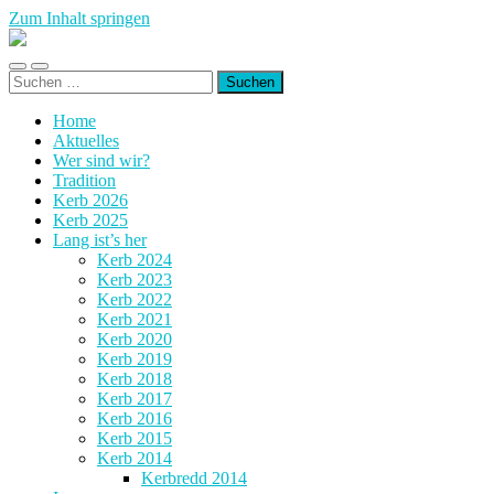
Zum Inhalt springen
Kerb
Wembach-
Mobile-
Suchfeld
Hahn
Suchen
Menü
ein-/ausblenden
nach:
ein-/ausblenden
Home
Aktuelles
Wer sind wir?
Tradition
Kerb 2026
Kerb 2025
Lang ist’s her
Kerb 2024
Kerb 2023
Kerb 2022
Kerb 2021
Kerb 2020
Kerb 2019
Kerb 2018
Kerb 2017
Kerb 2016
Kerb 2015
Kerb 2014
Kerbredd 2014