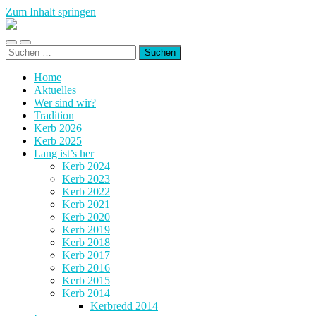
Zum Inhalt springen
Kerb
Wembach-
Mobile-
Suchfeld
Hahn
Suchen
Menü
ein-/ausblenden
nach:
ein-/ausblenden
Home
Aktuelles
Wer sind wir?
Tradition
Kerb 2026
Kerb 2025
Lang ist’s her
Kerb 2024
Kerb 2023
Kerb 2022
Kerb 2021
Kerb 2020
Kerb 2019
Kerb 2018
Kerb 2017
Kerb 2016
Kerb 2015
Kerb 2014
Kerbredd 2014