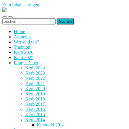
Zum Inhalt springen
Kerb
Wembach-
Mobile-
Suchfeld
Hahn
Suchen
Menü
ein-/ausblenden
nach:
ein-/ausblenden
Home
Aktuelles
Wer sind wir?
Tradition
Kerb 2026
Kerb 2025
Lang ist’s her
Kerb 2024
Kerb 2023
Kerb 2022
Kerb 2021
Kerb 2020
Kerb 2019
Kerb 2018
Kerb 2017
Kerb 2016
Kerb 2015
Kerb 2014
Kerbredd 2014